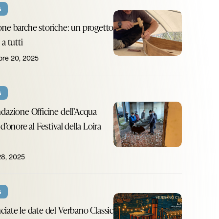
one
s
to
nel
Adozione
e
namento
ne barche storiche: un progetto
circuito
barche
he:
!
a tutti
Abbonamento
storiche:
Musei!
re 20, 2025
un
tto
progetto
o
aperto
s
a
zione
La
dazione Officine dell’Acqua
tutti
ne
Fondazione
d’onore al Festival della Loira
cqua
Officine
e
dell’Acqua
28, 2025
re
ospite
d’onore
ciate
s
al
al
Annunciate
iate le date del Verbano Classic
Festival
le