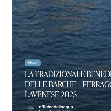
News
LA TRADIZIONALE BENED
DELLE BARCHE – FERRA
LAVENESE 2025
LAVORI
Tour
officinedellacqua