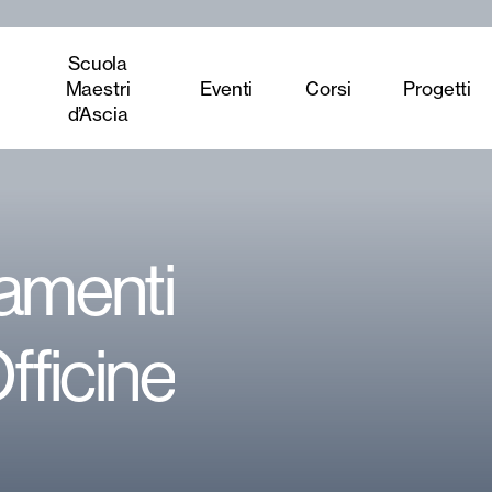
Scuola
Maestri
Eventi
Corsi
Progetti
d’Ascia
amenti
fficine