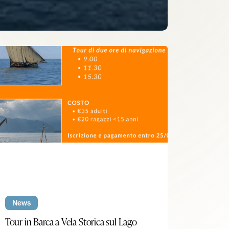
a
ore
ur
News
rca
Tour in Barca a Vela Storica sul Lago