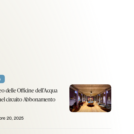
s
o
Il
eo delle Officine dell’Acqua
Museo
nel circuito Abbonamento
ne
delle
!
cqua
Officine
re 20, 2025
dell’Acqua
entra