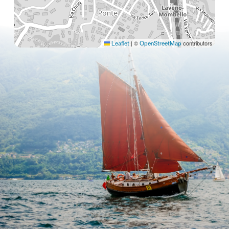
|
©
contributors
Leaflet
OpenStreetMap