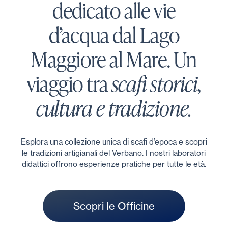
dedicato alle vie
d’acqua dal Lago
Maggiore al Mare. Un
viaggio tra
scafi storici,
cultura e tradizione.
Esplora una collezione unica di scafi d’epoca e scopri
le tradizioni artigianali del Verbano. I nostri laboratori
didattici offrono esperienze pratiche per tutte le età.
S
c
o
p
r
i
l
e
O
f
f
i
c
i
n
e