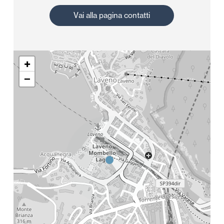
V
a
i
a
l
l
a
p
a
g
i
n
a
c
o
n
t
a
t
t
i
+
−