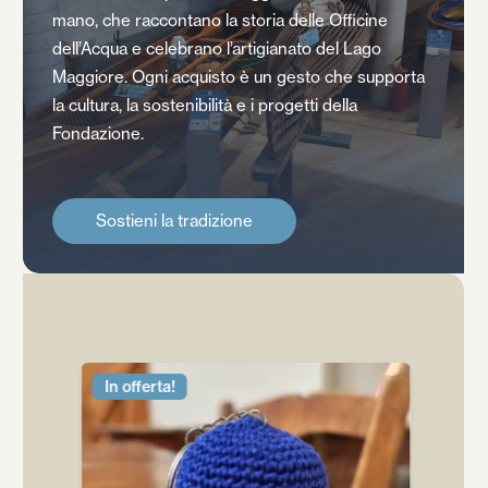
mano, che raccontano la storia delle Officine
dell’Acqua e celebrano l’artigianato del Lago
Maggiore. Ogni acquisto è un gesto che supporta
la cultura, la sostenibilità e i progetti della
Fondazione.
S
o
s
t
i
e
n
i
l
a
t
r
a
d
i
z
i
o
n
e