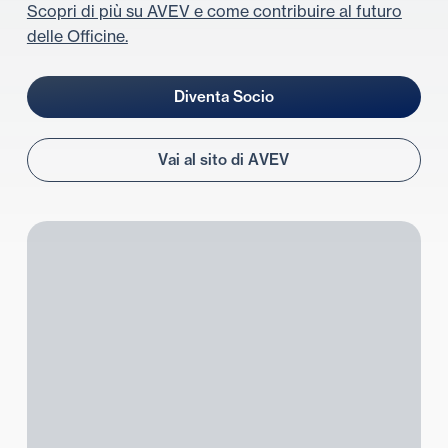
Scopri di più su AVEV e come contribuire al futuro
delle Officine.
D
i
v
e
n
t
a
S
o
c
i
o
V
a
i
a
l
s
i
t
o
d
i
A
V
E
V