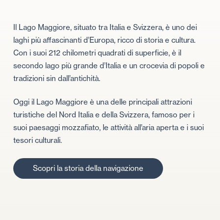
Il Lago Maggiore, situato tra Italia e Svizzera, è uno dei
laghi più affascinanti d’Europa, ricco di storia e cultura.
Con i suoi 212 chilometri quadrati di superficie, è il
secondo lago più grande d’Italia e un crocevia di popoli e
tradizioni sin dall’antichità.
Oggi il Lago Maggiore è una delle principali attrazioni
turistiche del Nord Italia e della Svizzera, famoso per i
suoi paesaggi mozzafiato, le attività all’aria aperta e i suoi
tesori culturali.
Progetti
CONTRIBUTI PUBBLICI RICEVUTI
S
c
o
p
r
i
l
a
s
t
o
r
i
a
d
e
l
l
a
n
a
v
i
g
a
z
i
o
n
e
In questa pagina sono riportati i contributi
pubblici ricevuti nel corso del 2025, pubblicati
in…