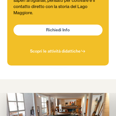
saperi artigianali, pensato per coltivare e il
contatto diretto con la storia del Lago
Maggiore.
R
i
c
h
i
e
d
i
I
n
f
o
Scopri le attività didattiche