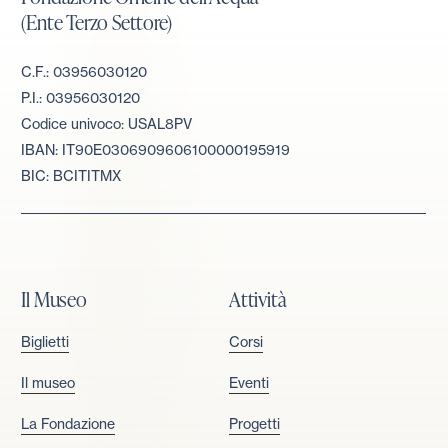
(Ente Terzo Settore)
C.F.: 03956030120
P.I.: 03956030120
Codice univoco: USAL8PV
IBAN: IT90E0306909606100000195919
BIC: BCITITMX
Il Museo
Attività
Biglietti
Corsi
Il museo
Eventi
La Fondazione
Progetti