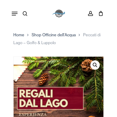
Skip
to
Menu
main
search
account
content
Home
Shop Officine dell'Acqua
Peccati di
Lago – Golfo & Luppolo